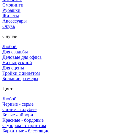
Смокинги
Рубашки
Жилеты
Аксессуары
Обувь
Случай
Любой
Для свадьбы
Деловые для офиса
На выпускной
Для сцены
Тройки с жилетом
Большие размеры
Цвет
Любой
Черные - серые
Синие - голубые
Белые - айвори
Красные - бордовые
С узором - с принтом
Бархатные - блестящие