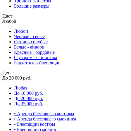
Тройки с жилетом
Большие размеры
Цвет:
Любой
Любой
Черные - серые
Синие - голубые
Белые - айвори
Красные - бордовые
С узором - с принтом
Бархатные - блестящие
Цена:
До 20 000 руб.
Любая
До 10 000 руб.
До 20 000 руб.
До 35 000 руб.
• Аренда блестящего костюма
• Аренда блестящего смокинга
• Блестящий костюм
• Блестящий смокинг