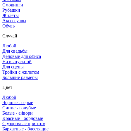
Смокинги
Рубашки
Жилеты
Аксессуары
Обувь
Случай
Любой
Для свадьбы
Деловые для офиса
На выпускной
Для сцены
Тройки с жилетом
Большие размеры
Цвет
Любой
Черные - серые
Синие - голубые
Белые - айвори
Красные - бордовые
С узором - с принтом
Бархатные - блестящие