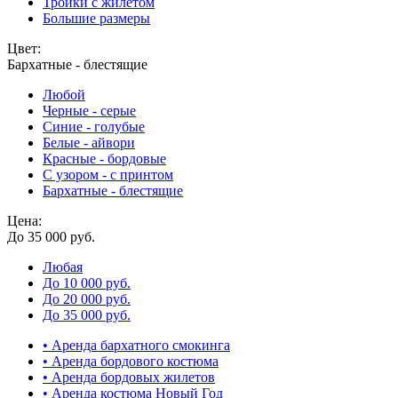
Тройки с жилетом
Большие размеры
Цвет:
Бархатные - блестящие
Любой
Черные - серые
Синие - голубые
Белые - айвори
Красные - бордовые
С узором - с принтом
Бархатные - блестящие
Цена:
До 35 000 руб.
Любая
До 10 000 руб.
До 20 000 руб.
До 35 000 руб.
• Аренда бархатного смокинга
• Аренда бордового костюма
• Аренда бордовых жилетов
• Аренда костюма Новый Год