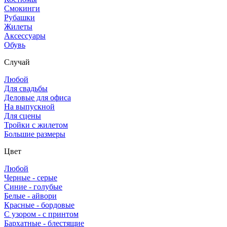
Смокинги
Рубашки
Жилеты
Аксессуары
Обувь
Случай
Любой
Для свадьбы
Деловые для офиса
На выпускной
Для сцены
Тройки с жилетом
Большие размеры
Цвет
Любой
Черные - серые
Синие - голубые
Белые - айвори
Красные - бордовые
С узором - с принтом
Бархатные - блестящие