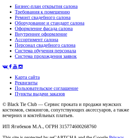
Бизнес-план открытия салона
Требования к помещению
Ремонт свадебного салона
Оборудование и стандарт салона
Оформление фасада салона
Внутреннее оформление
Ассортимент салона
Персонал свадебного салона
Система обучения персонала
Система прохождения заявок
Карта сайта
Реквизиты
Пользовательское соглашение
Пункты выдачи заказов
© Black Tie Club — Сервис проката и продажи мужских
костюмов, смокингов, сопутствующих аксессуаров, а также
вечерних и коктейльных платьев.
ИП Ягибеков М.А., ОГРН 315774600268760
This site is protected by reCAPTCHA and the Google
Privacy