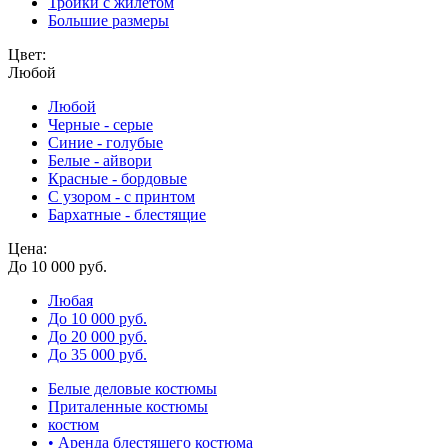
Тройки с жилетом
Большие размеры
Цвет:
Любой
Любой
Черные - серые
Синие - голубые
Белые - айвори
Красные - бордовые
С узором - с принтом
Бархатные - блестящие
Цена:
До 10 000 руб.
Любая
До 10 000 руб.
До 20 000 руб.
До 35 000 руб.
Белые деловые костюмы
Приталенные костюмы
костюм
• Аренда блестящего костюма