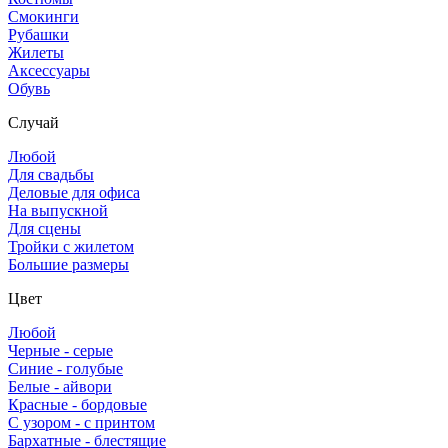
Смокинги
Рубашки
Жилеты
Аксессуары
Обувь
Случай
Любой
Для свадьбы
Деловые для офиса
На выпускной
Для сцены
Тройки с жилетом
Большие размеры
Цвет
Любой
Черные - серые
Синие - голубые
Белые - айвори
Красные - бордовые
С узором - с принтом
Бархатные - блестящие