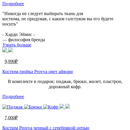
Подробнее
"Никогда не следует выбирать ткань для
костюма, не придумав, с каким галстуком вы его будете
носить"
- Харди Эймис -
— философия бренда
Узнать больше
9,990
₽
Костюм-тройка Provva цвет айвори
В комплекте в подарок: пиджак, брюки, жилет, пластрон,
дорожный кофр.
Подробнее
7,000
₽
Костюм Provva черный c серебряной цепью