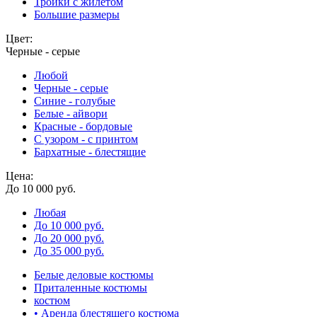
Тройки с жилетом
Большие размеры
Цвет:
Черные - серые
Любой
Черные - серые
Синие - голубые
Белые - айвори
Красные - бордовые
С узором - с принтом
Бархатные - блестящие
Цена:
До 10 000 руб.
Любая
До 10 000 руб.
До 20 000 руб.
До 35 000 руб.
Белые деловые костюмы
Приталенные костюмы
костюм
• Аренда блестящего костюма