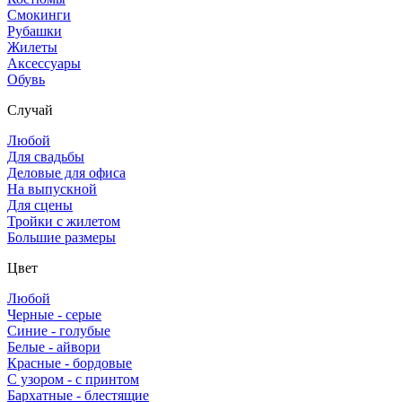
Смокинги
Рубашки
Жилеты
Аксессуары
Обувь
Случай
Любой
Для свадьбы
Деловые для офиса
На выпускной
Для сцены
Тройки с жилетом
Большие размеры
Цвет
Любой
Черные - серые
Синие - голубые
Белые - айвори
Красные - бордовые
С узором - с принтом
Бархатные - блестящие