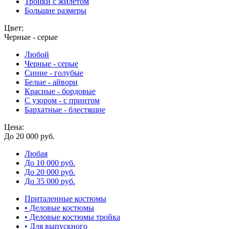
Тройки с жилетом
Большие размеры
Цвет:
Черные - серые
Любой
Черные - серые
Синие - голубые
Белые - айвори
Красные - бордовые
С узором - с принтом
Бархатные - блестящие
Цена:
До 20 000 руб.
Любая
До 10 000 руб.
До 20 000 руб.
До 35 000 руб.
Приталенные костюмы
• Деловые костюмы
• Деловые костюмы тройка
• Для выпускного