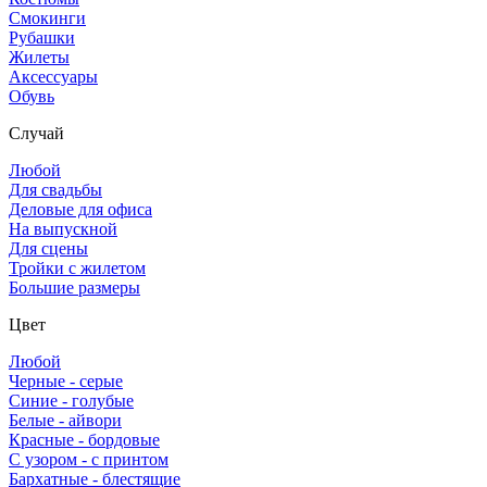
Смокинги
Рубашки
Жилеты
Аксессуары
Обувь
Случай
Любой
Для свадьбы
Деловые для офиса
На выпускной
Для сцены
Тройки с жилетом
Большие размеры
Цвет
Любой
Черные - серые
Синие - голубые
Белые - айвори
Красные - бордовые
С узором - с принтом
Бархатные - блестящие