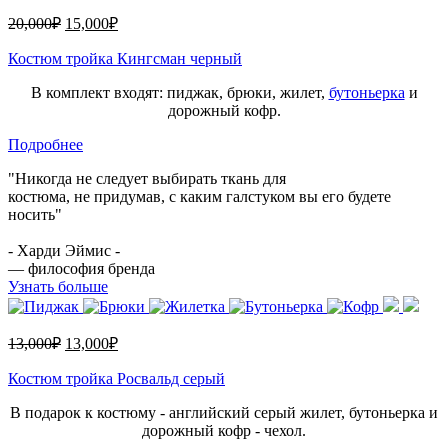
20,000
₽
15,000
₽
Костюм тройка Кингсман черный
В комплект входят: пиджак, брюки, жилет,
бутоньерка
и
дорожный кофр.
Подробнее
"Никогда не следует выбирать ткань для
костюма, не придумав, с каким галстуком вы его будете
носить"
- Харди Эймис -
— философия бренда
Узнать больше
13,000
₽
13,000
₽
Костюм тройка Росвальд серый
В подарок к костюму - английский серый жилет, бутоньерка и
дорожный кофр - чехол.