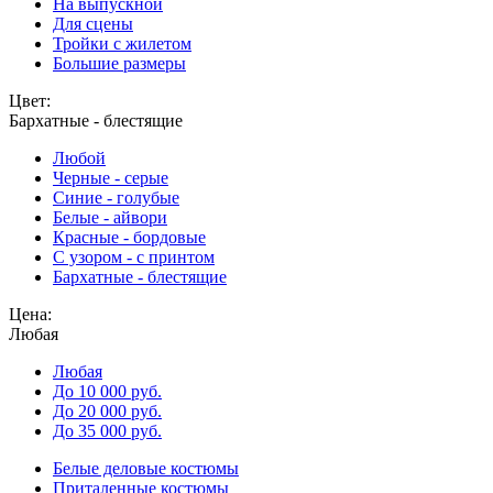
На выпускной
Для сцены
Тройки с жилетом
Большие размеры
Цвет:
Бархатные - блестящие
Любой
Черные - серые
Синие - голубые
Белые - айвори
Красные - бордовые
С узором - с принтом
Бархатные - блестящие
Цена:
Любая
Любая
До 10 000 руб.
До 20 000 руб.
До 35 000 руб.
Белые деловые костюмы
Приталенные костюмы