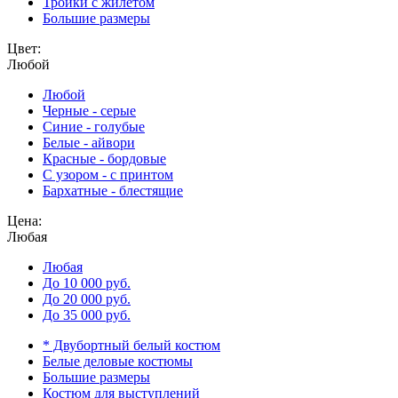
Тройки с жилетом
Большие размеры
Цвет:
Любой
Любой
Черные - серые
Синие - голубые
Белые - айвори
Красные - бордовые
С узором - с принтом
Бархатные - блестящие
Цена:
Любая
Любая
До 10 000 руб.
До 20 000 руб.
До 35 000 руб.
* Двубортный белый костюм
Белые деловые костюмы
Большие размеры
Костюм для выступлений