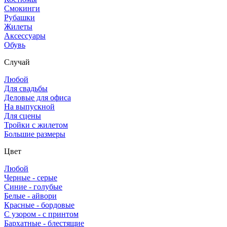
Смокинги
Рубашки
Жилеты
Аксессуары
Обувь
Случай
Любой
Для свадьбы
Деловые для офиса
На выпускной
Для сцены
Тройки с жилетом
Большие размеры
Цвет
Любой
Черные - серые
Синие - голубые
Белые - айвори
Красные - бордовые
С узором - с принтом
Бархатные - блестящие