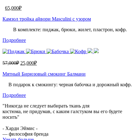
65,000
₽
Камзол тройка айвори Masculini с узором
В комплекте: пиджак, брюки, жилет, пластрон, кофр.
Подробнее
57,000
₽
25,000
₽
Мятный Бирюзовый смокинг Балмани
В подарок к смокингу: черная бабочка и дорожный кофр.
Подробнее
"Никогда не следует выбирать ткань для
костюма, не придумав, с каким галстуком вы его будете
носить"
- Харди Эймис -
— философия бренда
Узнать больше