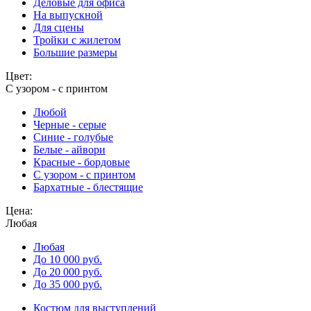
Деловые для офиса
На выпускной
Для сцены
Тройки с жилетом
Большие размеры
Цвет:
С узором - с принтом
Любой
Черные - серые
Синие - голубые
Белые - айвори
Красные - бордовые
С узором - с принтом
Бархатные - блестящие
Цена:
Любая
Любая
До 10 000 руб.
До 20 000 руб.
До 35 000 руб.
Костюм для выступлений