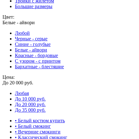
Тройки с жилетом
Большие размеры
Цвет:
Белые - айвори
Любой
Черные - серые
Синие - голубые
Белые - айвори
Красные - бордовые
С узором - с принтом
Бархатные - блестящие
Цена:
До 20 000 руб.
Любая
До 10 000 руб.
До 20 000 руб.
До 35 000 руб.
• Белый костюм купить
• Белый смокинг
• Вечерние смокинги
• Классический смокинг