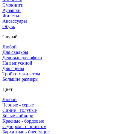
Смокинги
Рубашки
Жилеты
Аксессуары
Обувь
Случай
Любой
Для свадьбы
Деловые для офиса
На выпускной
Для сцены
Тройки с жилетом
Большие размеры
Цвет
Любой
Черные - серые
Синие - голубые
Белые - айвори
Красные - бордовые
С узором - с принтом
Бархатные - блестящие