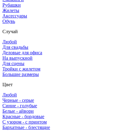
Рубашки
Жилеты
Аксессуары
Обувь
Случай
Любой
Для свадьбы
Деловые для офиса
На выпускной
Для сцены
Тройки с жилетом
Большие размеры
Цвет
Любой
Черные - серые
Синие - голубые
Белые - айвори
Красные - бордовые
С узором - с принтом
Бархатные - блестящие