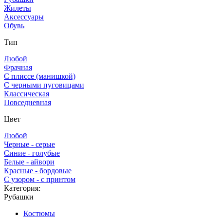
Жилеты
Аксессуары
Обувь
Тип
Любой
Фрачная
С плиссе (манишкой)
С черными пуговицами
Классическая
Повседневная
Цвет
Любой
Черные - серые
Синие - голубые
Белые - айвори
Красные - бордовые
С узором - с принтом
Категория:
Рубашки
Костюмы