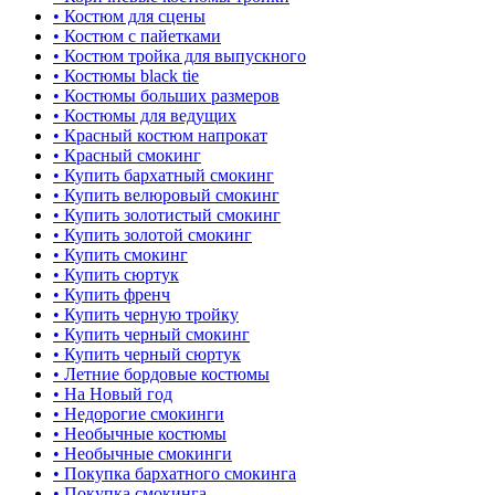
• Костюм для сцены
• Костюм с пайетками
• Костюм тройка для выпускного
• Костюмы black tie
• Костюмы больших размеров
• Костюмы для ведущих
• Красный костюм напрокат
• Красный смокинг
• Купить бархатный смокинг
• Купить велюровый смокинг
• Купить золотистый смокинг
• Купить золотой смокинг
• Купить смокинг
• Купить сюртук
• Купить френч
• Купить черную тройку
• Купить черный смокинг
• Купить черный сюртук
• Летние бордовые костюмы
• На Новый год
• Недорогие смокинги
• Необычные костюмы
• Необычные смокинги
• Покупка бархатного смокинга
• Покупка смокинга