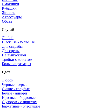
Смокинги
Рубашки
Жилеты
Аксессуары
Обувь
Случай
Любой
Black Tie - White Tie
Для свадьбы
Для сцены
На выпускной
Тройки с жилетом
Большие размеры
Цвет
Любой
Черные - серые
Синие - голубые
Белые - айвори
Красные - бордовые
С узором - с принтом
Бархатные - блестящие