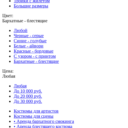
Тройки с жилетом
Большие размеры
Цвет:
Бархатные - блестящие
Любой
Черные - серые
Синие - голубые
Белые - айвори
Красные - бордовые
С узором - с принтом
Бархатные - блестящие
Цена:
Любая
Любая
До 10 000 руб.
До 20 000 руб.
До 30 000 руб.
Костюмы для артистов
Костюмы для сцены
• Аренда бархатного смокинга
• Аренда блестящего костюма