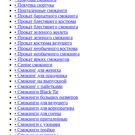
• Покупка сюртука
• Приталенные смокинги
• Прокат бархатного смокинга
• Прокат блестящего костюма
• Прокат блестящего смокинга
• Прокат зеленого жилета
• Прокат зеленого смокинга
• Прокат костюма ведущего
• Прокат необычного костюма
• Прокат необычного смокинга
• Прокат ярких смокингов
• Синие смокинги
• Смокинг для жениха
• Смокинг для праздника
• Смокинг на выпускной
• Смокинг с пайетками
• Смокинги Black Tie
• Смокинги больших размеров
• Смокинги для ведущего
• Смокинги для корпоратива
• Смокинги для сцены
• Смокинги приталенные
• Смокинги с узорами
• Смокинги тройки