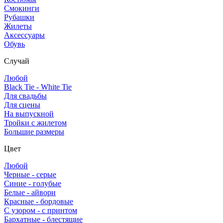
Смокинги
Рубашки
Жилеты
Аксессуары
Обувь
Случай
Любой
Black Tie - White Tie
Для свадьбы
Для сцены
На выпускной
Тройки с жилетом
Большие размеры
Цвет
Любой
Черные - серые
Синие - голубые
Белые - айвори
Красные - бордовые
С узором - с принтом
Бархатные - блестящие