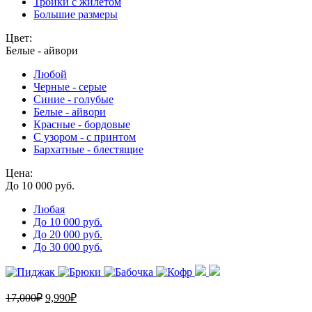
Тройки с жилетом
Большие размеры
Цвет:
Белые - айвори
Любой
Черные - серые
Синие - голубые
Белые - айвори
Красные - бордовые
С узором - с принтом
Бархатные - блестящие
Цена:
До 10 000 руб.
Любая
До 10 000 руб.
До 20 000 руб.
До 30 000 руб.
17,000
₽
9,990
₽