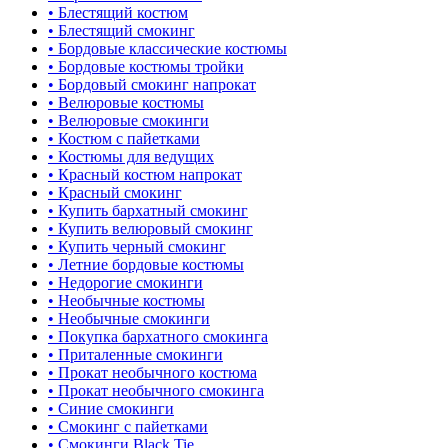
• Блестящий костюм
• Блестящий смокинг
• Бордовые классические костюмы
• Бордовые костюмы тройки
• Бордовый смокинг напрокат
• Велюровые костюмы
• Велюровые смокинги
• Костюм с пайетками
• Костюмы для ведущих
• Красный костюм напрокат
• Красный смокинг
• Купить бархатный смокинг
• Купить велюровый смокинг
• Купить черный смокинг
• Летние бордовые костюмы
• Недорогие смокинги
• Необычные костюмы
• Необычные смокинги
• Покупка бархатного смокинга
• Приталенные смокинги
• Прокат необычного костюма
• Прокат необычного смокинга
• Синие смокинги
• Смокинг с пайетками
• Смокинги Black Tie