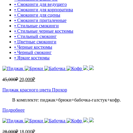
• Смокинги для ведущего
• Смокинги для корпоратива
• Смокинги для сцены
• Смокинги приталенные
• Стильные смокинги
• Стильные черные костюмы
• Стильный смокинг
• Цветные смокинги
• Черные костюмы
• Черный смокинг
• Яркие костюмы
45,000
₽
20,000
₽
Пиджак красного цвета Прохор
В комплекте: пиджак+брюки+бабочка-галстук+кофр.
Подробнее
28,000
₽
18,000
₽