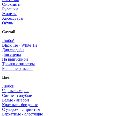
Смокинги
Рубашки
Жилеты
Аксессуары
Обувь
Случай
Любой
Black Tie - White Tie
Для свадьбы
Для сцены
На выпускной
Тройки с жилетом
Большие размеры
Цвет
Любой
Черные - серые
Синие - голубые
Белые - айвори
Красные - бордовые
С узором - с принтом
Бархатные - блестящие