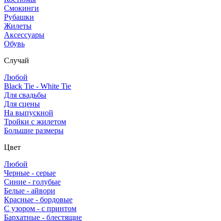
Смокинги
Рубашки
Жилеты
Аксессуары
Обувь
Случай
Любой
Black Tie - White Tie
Для свадьбы
Для сцены
На выпускной
Тройки с жилетом
Большие размеры
Цвет
Любой
Черные - серые
Синие - голубые
Белые - айвори
Красные - бордовые
С узором - с принтом
Бархатные - блестящие