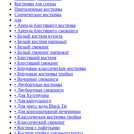
Костюмы для сцены
Приталенные костюмы
Сценические костюмы
для
• Аренда блестящего костюма
• Аренда блестящего смокинга
• Белый костюм купить
• Белый костюм напрокат
• Белый смокинг
• Белый смокинг напрокат
• Блестящий костюм
• Блестящий смокинг
• Бордовые классические костюмы
• Бордовые костюмы тройки
• Вечерние смокинги
• Двубортные костюмы
• Двубортные смокинги
• Для Хеллоуина
• Для выпускного
• Для дресс кода Black Tie
• Для корпоративной вечеринки
• Классические костюмы тройки
• Классический смокинг
• Костюм с пайетками
• Костюм тройка для выпускного