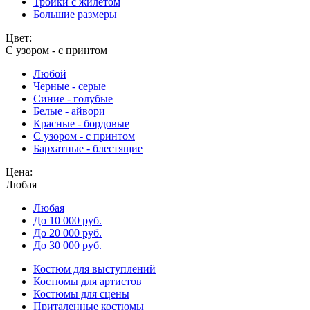
Тройки с жилетом
Большие размеры
Цвет:
С узором - с принтом
Любой
Черные - серые
Синие - голубые
Белые - айвори
Красные - бордовые
С узором - с принтом
Бархатные - блестящие
Цена:
Любая
Любая
До 10 000 руб.
До 20 000 руб.
До 30 000 руб.
Костюм для выступлений
Костюмы для артистов
Костюмы для сцены
Приталенные костюмы