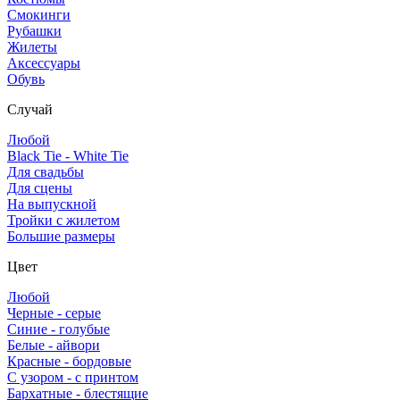
Смокинги
Рубашки
Жилеты
Аксессуары
Обувь
Случай
Любой
Black Tie - White Tie
Для свадьбы
Для сцены
На выпускной
Тройки с жилетом
Большие размеры
Цвет
Любой
Черные - серые
Синие - голубые
Белые - айвори
Красные - бордовые
С узором - с принтом
Бархатные - блестящие