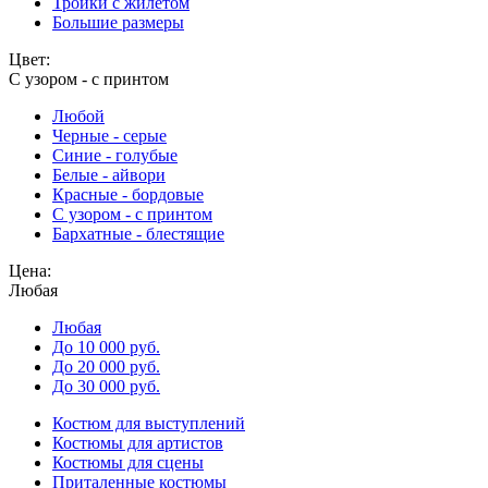
Тройки с жилетом
Большие размеры
Цвет:
С узором - с принтом
Любой
Черные - серые
Синие - голубые
Белые - айвори
Красные - бордовые
С узором - с принтом
Бархатные - блестящие
Цена:
Любая
Любая
До 10 000 руб.
До 20 000 руб.
До 30 000 руб.
Костюм для выступлений
Костюмы для артистов
Костюмы для сцены
Приталенные костюмы