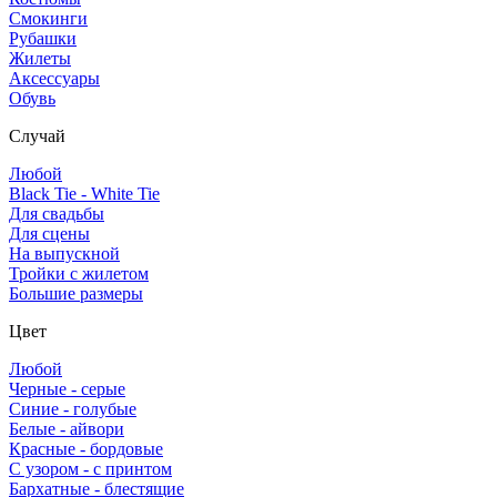
Смокинги
Рубашки
Жилеты
Аксессуары
Обувь
Случай
Любой
Black Tie - White Tie
Для свадьбы
Для сцены
На выпускной
Тройки с жилетом
Большие размеры
Цвет
Любой
Черные - серые
Синие - голубые
Белые - айвори
Красные - бордовые
С узором - с принтом
Бархатные - блестящие