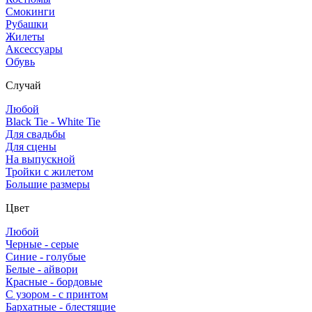
Смокинги
Рубашки
Жилеты
Аксессуары
Обувь
Случай
Любой
Black Tie - White Tie
Для свадьбы
Для сцены
На выпускной
Тройки с жилетом
Большие размеры
Цвет
Любой
Черные - серые
Синие - голубые
Белые - айвори
Красные - бордовые
С узором - с принтом
Бархатные - блестящие