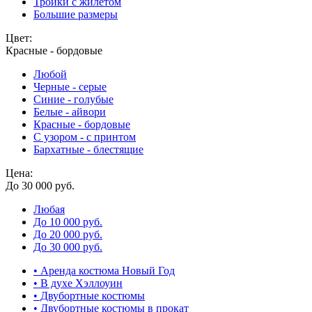
Тройки с жилетом
Большие размеры
Цвет:
Красные - бордовые
Любой
Черные - серые
Синие - голубые
Белые - айвори
Красные - бордовые
С узором - с принтом
Бархатные - блестящие
Цена:
До 30 000 руб.
Любая
До 10 000 руб.
До 20 000 руб.
До 30 000 руб.
• Аренда костюма Новый Год
• В духе Хэллоуин
• Двубортные костюмы
• Двубортные костюмы в прокат