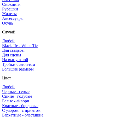
Смокинги
Рубашки
Жилеты
Аксессуары
Обувь
Случай
Любой
Black Tie - White Tie
Для свадьбы
Для сцены
На выпускной
Тройки с жилетом
Большие размеры
Цвет
Любой
Черные - серые
Синие - голубые
Белые - айвори
Красные - бордовые
С узором - с принтом
Бархатные - блестящие