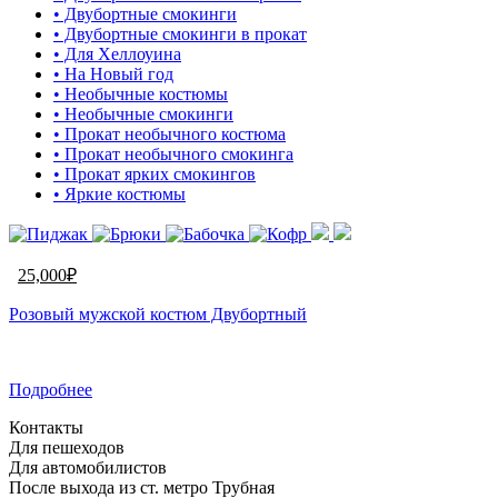
• Двубортные смокинги
• Двубортные смокинги в прокат
• Для Хеллоуина
• На Новый год
• Необычные костюмы
• Необычные смокинги
• Прокат необычного костюма
• Прокат необычного смокинга
• Прокат ярких смокингов
• Яркие костюмы
25,000
₽
Розовый мужской костюм Двубортный
Подробнее
Контакты
Для пешеходов
Для автомобилистов
После выхода из ст. метро Трубная