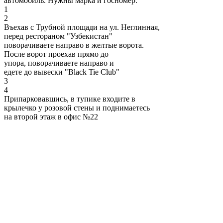
автомобиль. Нужны марка и госномер.
1
2
Въехав с Трубной площади на ул. Неглинная,
перед рестораном "Узбекистан"
поворачиваете направо в желтые ворота.
После ворот проехав прямо до
упора, поворачиваете направо и
едете до вывески "Black Tie Club"
3
4
Припарковавшись, в тупике входите в
крылечко у розовой стены и поднимаетесь
на второй этаж в офис №22