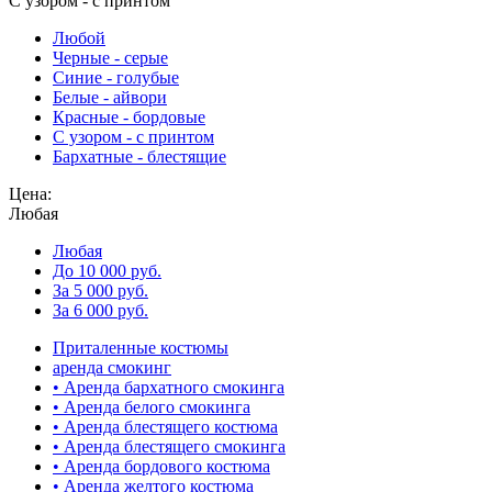
С узором - с принтом
Любой
Черные - серые
Синие - голубые
Белые - айвори
Красные - бордовые
С узором - с принтом
Бархатные - блестящие
Цена:
Любая
Любая
До 10 000 руб.
За 5 000 руб.
За 6 000 руб.
Приталенные костюмы
аренда смокинг
• Аренда бархатного смокинга
• Аренда белого смокинга
• Аренда блестящего костюма
• Аренда блестящего смокинга
• Аренда бордового костюма
• Аренда желтого костюма