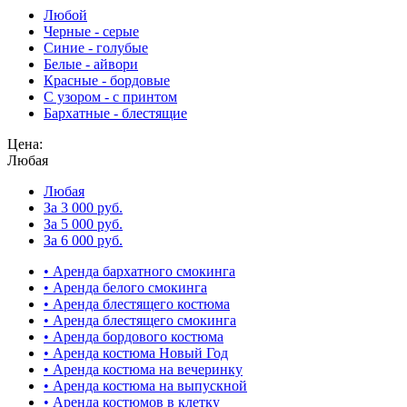
Любой
Черные - серые
Синие - голубые
Белые - айвори
Красные - бордовые
С узором - с принтом
Бархатные - блестящие
Цена:
Любая
Любая
За 3 000 руб.
За 5 000 руб.
За 6 000 руб.
• Аренда бархатного смокинга
• Аренда белого смокинга
• Аренда блестящего костюма
• Аренда блестящего смокинга
• Аренда бордового костюма
• Аренда костюма Новый Год
• Аренда костюма на вечеринку
• Аренда костюма на выпускной
• Аренда костюмов в клетку