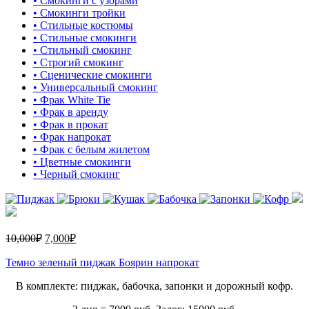
• Смокинги с узорами
• Смокинги тройки
• Стильные костюмы
• Стильные смокинги
• Стильный смокинг
• Строгий смокинг
• Сценические смокинги
• Универсальный смокинг
• Фрак White Tie
• Фрак в аренду
• Фрак в прокат
• Фрак напрокат
• Фрак с белым жилетом
• Цветные смокинги
• Черный смокинг
10,000
₽
7,000
₽
Темно зеленый пиджак Боярин напрокат
В комплекте: пиджак, бабочка, запонки и дорожный кофр.