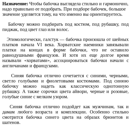
Назначение:
Чтобы бабочка выглядела стильно и гармонично,
надо правильно ее подобрать. При подборе бабочек, большое
значение уделяется тому, на что именно вы ориентируетесь.
Бабочку можно подбирать под костюм, под рубашку, под
пиджак, под цвет глаз или волос.
Этимологически, галстук — бабочка произошла от шейных
платков начала VI века. Хорватские наемники завязывали
платки на концах в форме бабочки, что не оставило
равнодушными французов. И хотя их еще долгое время
называли «хорватами», ассоциироваться бабочки начали с
англичанами и французами.
Синяя бабочка отлично сочетается с синими, черными,
светло голубыми и фиолетовыми костюмами. Под синюю
бабочку можно надеть как классическую однотонную
рубашку. А также сорочки цвета айвори, черные и розовые,
голубые синие с мелким узором.
Синяя бабочка отлично подойдет как мужчинам, так и
дамам любого возраста и комплекции. Особенно стильно
смотрится бабочка синего цвета на образах брюнетов и
шатенов.