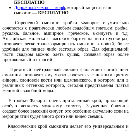
БЕСПЛАТНО
Дорожный чехол — корф
, который защитит ваш
смокинг —
БЕСПЛАТНО
Сиреневый смокинг тройка Фаворит изумительно
сочетается с практически любым свадебным платьем: рыбка,
русалка, бальное, ампирное, греческое, а-силуэта и т.д.
Английская жилетка с высоким бортом на пяти пуговицах,
позволяет легко трансформировать смокинг в новый, более
удобный для танцев либо застолья образ. Для официальной
части свадьбы можно одеть кушак, создавая образ более
протокольный и строгий.
Приятный нейтральный лилово фиолетово синий цвет
смокинга позволяет ему мягко сочетаться с нежным цветом
айвори, слоновой кости или шампанского, в котором или в
различных оттенках которого, сегодня представлены платья
женской свадебной моды.
У тройки Фаворит очень приталенный крой, придающий
особую легкость мужскому силуэту. Зауженная брючина
создает более высокий силуэт, это особенно актуально если на
мероприятии будет много фото или видео съемки.
Классический крой смокинга делает его универсальным и