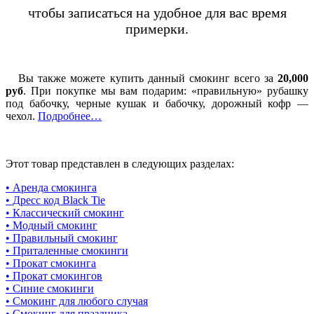
чтобы записаться на удобное для вас время
примерки.
Вы также можете купить данный смокинг всего за
20,000
руб
. При покупке мы вам подарим: «правильную» рубашку
под бабочку, черные кушак и бабочку, дорожный кофр —
чехол.
Подробнее…
Этот товар представлен в следующих разделах:
• Аренда смокинга
• Дресс код Black Tie
• Классический смокинг
• Модный смокинг
• Правильный смокинг
• Приталенные смокинги
• Прокат смокинга
• Прокат смокингов
• Синие смокинги
• Смокинг для любого случая
• Смокинг для праздника