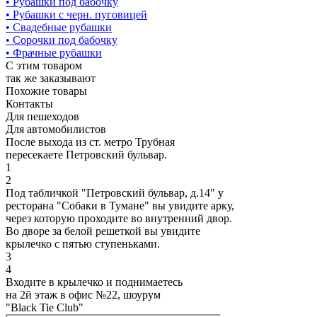
• Рубашки под бабочку
• Рубашки с черн. пуговицей
• Свадебные рубашки
• Сорочки под бабочку
• Фрачные рубашки
С этим товаром
так же заказывают
Похожие товары
Контакты
Для пешеходов
Для автомобилистов
После выхода из ст. метро Трубная
пересекаете Петровский бульвар.
1
2
Под табличкой "Петровский бульвар, д.14" у
ресторана "Собаки в Тумане" вы увидите арку,
через которую проходите во внутренний двор.
Во дворе за белой решеткой вы увидите
крылечко с пятью ступеньками.
3
4
Входите в крылечко и поднимаетесь
на 2й этаж в офис №22, шоурум
"Black Tie Club"