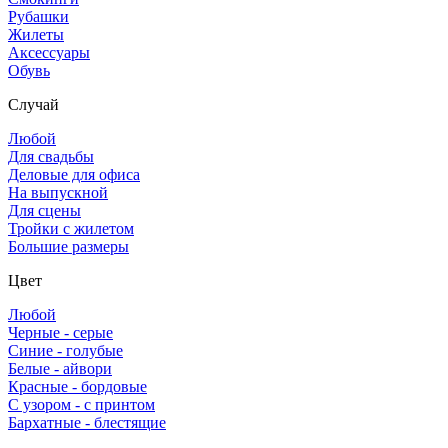
Рубашки
Жилеты
Аксессуары
Обувь
Случай
Любой
Для свадьбы
Деловые для офиса
На выпускной
Для сцены
Тройки с жилетом
Большие размеры
Цвет
Любой
Черные - серые
Синие - голубые
Белые - айвори
Красные - бордовые
С узором - с принтом
Бархатные - блестящие