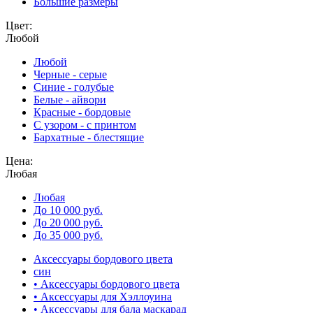
Большие размеры
Цвет:
Любой
Любой
Черные - серые
Синие - голубые
Белые - айвори
Красные - бордовые
С узором - с принтом
Бархатные - блестящие
Цена:
Любая
Любая
До 10 000 руб.
До 20 000 руб.
До 35 000 руб.
Аксессуары бордового цвета
син
• Аксессуары бордового цвета
• Аксессуары для Хэллоуина
• Аксессуары для бала маскарад