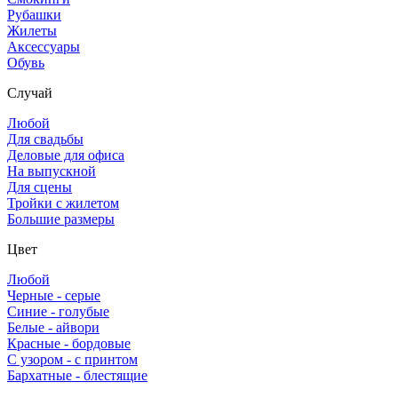
Рубашки
Жилеты
Аксессуары
Обувь
Случай
Любой
Для свадьбы
Деловые для офиса
На выпускной
Для сцены
Тройки с жилетом
Большие размеры
Цвет
Любой
Черные - серые
Синие - голубые
Белые - айвори
Красные - бордовые
С узором - с принтом
Бархатные - блестящие