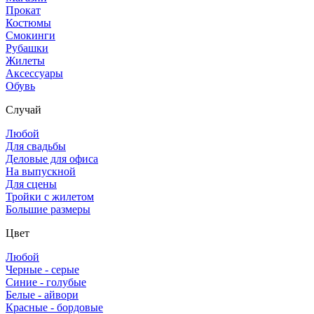
Прокат
Костюмы
Смокинги
Рубашки
Жилеты
Аксессуары
Обувь
Случай
Любой
Для свадьбы
Деловые для офиса
На выпускной
Для сцены
Тройки с жилетом
Большие размеры
Цвет
Любой
Черные - серые
Синие - голубые
Белые - айвори
Красные - бордовые