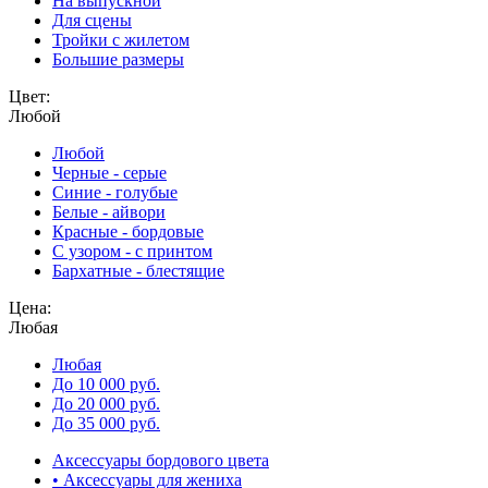
На выпускной
Для сцены
Тройки с жилетом
Большие размеры
Цвет:
Любой
Любой
Черные - серые
Синие - голубые
Белые - айвори
Красные - бордовые
С узором - с принтом
Бархатные - блестящие
Цена:
Любая
Любая
До 10 000 руб.
До 20 000 руб.
До 35 000 руб.
Аксессуары бордового цвета
• Аксессуары для жениха