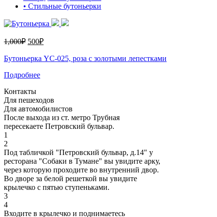
• Стильные бутоньерки
1,000
₽
500
₽
Бутоньерка YC-025, роза с золотыми лепестками
Подробнее
Контакты
Для пешеходов
Для автомобилистов
После выхода из ст. метро Трубная
пересекаете Петровский бульвар.
1
2
Под табличкой "Петровский бульвар, д.14" у
ресторана "Собаки в Тумане" вы увидите арку,
через которую проходите во внутренний двор.
Во дворе за белой решеткой вы увидите
крылечко с пятью ступеньками.
3
4
Входите в крылечко и поднимаетесь