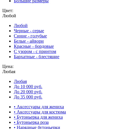
Большие размеры
Цвет:
Любой
Любой
Черные - серые
Синие - голубые
Белые - айвори
Красные - бордовые
С узором - с принтом
Бархатные - блестящие
Цена:
Любая
Любая
До 10 000 руб.
До 20 000 руб.
До 35 000 руб.
• Аксессуары для жениха
• Аксессуары для костюма
• Бутоньерка для жениха
• Бутоньерка роза
• Нарядные бутоньерки