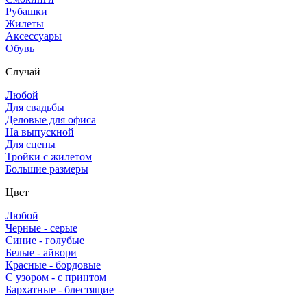
Рубашки
Жилеты
Аксессуары
Обувь
Случай
Любой
Для свадьбы
Деловые для офиса
На выпускной
Для сцены
Тройки с жилетом
Большие размеры
Цвет
Любой
Черные - серые
Синие - голубые
Белые - айвори
Красные - бордовые
С узором - с принтом
Бархатные - блестящие