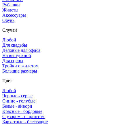
Рубашки
Жилеты
Аксессуары
Обувь
Случай
Любой
Для свадьбы
Деловые для офиса
На выпускной
Для сцены
Тройки с жилетом
Большие размеры
Цвет
Любой
Черные - серые
Синие - голубые
Белые - айвори
Красные - бордовые
С узором - с принтом
Бархатные - блестящие