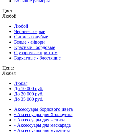
Большие размеры
Цвет:
Любой
Любой
Черные - серые
Синие - голубые
Белые - айвори
Красные - бордовые
С узором - с принтом
Бархатные - блестящие
Цена:
Любая
Любая
До 10 000 руб.
До 20 000 руб.
До 35 000 руб.
Аксессуары бордового цвета
• Аксессуары для Хэллоуина
• Аксессуары для жениха
• Аксессуары для маскарада
• Аксессуары для мужчины