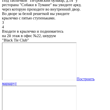
Под табличкой "Петровский бульвар, д.14" у
ресторана "Собаки в Тумане" вы увидите арку,
через которую проходите во внутренний двор.
Во дворе за белой решеткой вы увидите
крылечко с пятью ступеньками.
3
4
Входите в крылечко и поднимаетесь
на 2й этаж в офис №22, шоурум
"Black Tie Club"
Построить
маршрут