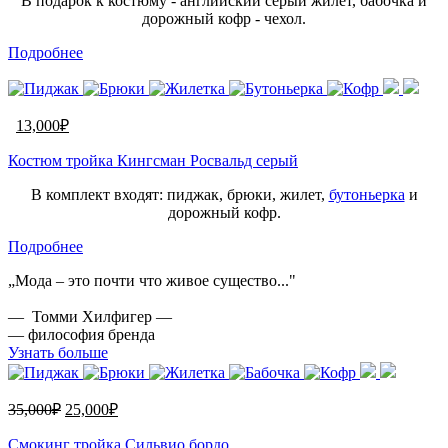
В подарок к костюму - английский серый жилет, бабочка и
дорожный кофр - чехол.
Подробнее
13,000
₽
Костюм тройка Кингсман Росвальд серый
В комплект входят: пиджак, брюки, жилет,
бутоньерка
и
дорожный кофр.
Подробнее
„Мода – это почти что живое существо..."
— Томми Хилфигер —
— философия бренда
Узнать больше
35,000
₽
25,000
₽
Смокинг тройка Сильвио бордо