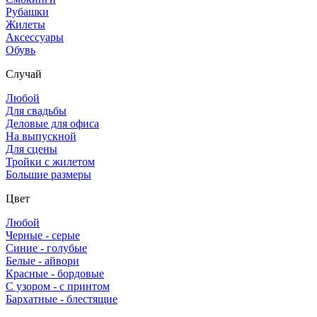
Рубашки
Жилеты
Аксессуары
Обувь
Случай
Любой
Для свадьбы
Деловые для офиса
На выпускной
Для сцены
Тройки с жилетом
Большие размеры
Цвет
Любой
Черные - серые
Синие - голубые
Белые - айвори
Красные - бордовые
С узором - с принтом
Бархатные - блестящие