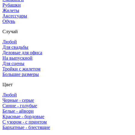
Рубашки
Жилеты
Аксессуары
Обувь
Случай
Любой
Для свадьбы
Деловые для офиса
На выпускной
Для сцены
Тройки с жилетом
Большие размеры
Цвет
Любой
Черные - серые
Синие - голубые
Белые - айвори
Красные - бордовые
С узором - с принтом
Бархатные - блестящие