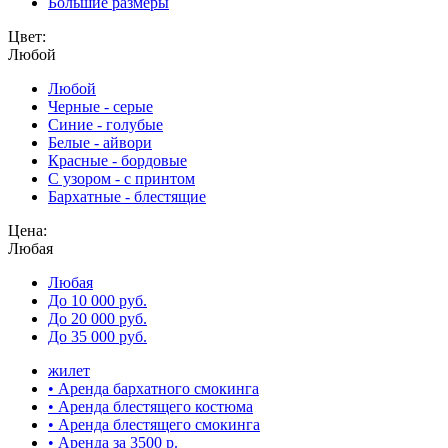
Большие размеры
Цвет:
Любой
Любой
Черные - серые
Синие - голубые
Белые - айвори
Красные - бордовые
С узором - с принтом
Бархатные - блестящие
Цена:
Любая
Любая
До 10 000 руб.
До 20 000 руб.
До 35 000 руб.
жилет
• Аренда бархатного смокинга
• Аренда блестящего костюма
• Аренда блестящего смокинга
• Аренда за 3500 р.