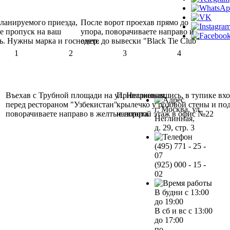
планируемого приезда,
После ворот проехав прямо до
е пропуск на ваш
упора, поворачиваете направо и
ь. Нужны марка и госномер.
едете до вывески "Black Tie Club"
1
2
3
4
Въехав с Трубной площади на ул. Неглинная,
Припарковавшись, в тупике вхо
перед рестораном "Узбекистан"
крылечко у розовой стены и по
г. Москва, ул.
поворачиваете направо в желтые ворота.
на второй этаж в офис №22
Неглинная,
д. 29, стр. 3
(495) 771 - 25 -
07
(925) 000 - 15 -
02
В будни с 13:00
до 19:00
В сб и вс с 13:00
до 17:00
по