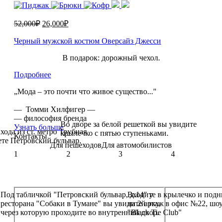
52,000
₽
26,000
₽
Черный мужской костюм Оверсайз Джесси
В подарок: дорожный чехол.
Подробнее
„Мода – это почти что живое существо..."
— Томми Хилфигер —
— философия бренда
Во дворе за белой решеткой вы увидите
Узнать больше
хода из ст. метро Трубная
крылечко с пятью ступеньками.
Контакты
ете Петровский бульвар.
Для пешеходов
Для автомобилистов
1
2
3
4
Под табличкой "Петровский бульвар, д.14" у
Входите в крылечко и подн
ресторана "Собаки в Тумане" вы увидите арку,
на 2й этаж в офис №22, шо
через которую проходите во внутренний двор.
"Black Tie Club"