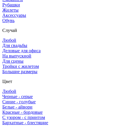
Рубашки
Жилеты
Аксессуары
Обувь
Случай
Любой
Для свадьбы
Деловые для офиса
На выпускной
Для сцены
Тройки с жилетом
Большие размеры
Цвет
Любой
Черные - серые
Синие - голубые
Белые - айвори
Красные - бордовые
С узором - с принтом
Бархатные - блестящие