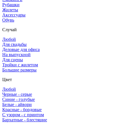
Рубашки
Жилеты
Аксессуары
Обувь
Случай
Любой
Для свадьбы
Деловые для офиса
На выпускной
Для сцены
Тройки с жилетом
Большие размеры
Цвет
Любой
Черные - серые
Синие - голубые
Белые - айвори
Красные - бордовые
С узором - с принтом
Бархатные - блестящие