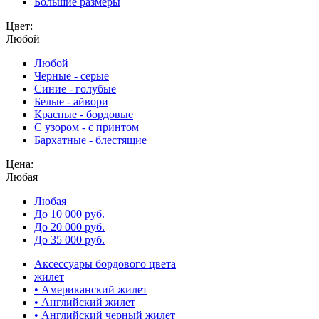
Большие размеры
Цвет:
Любой
Любой
Черные - серые
Синие - голубые
Белые - айвори
Красные - бордовые
С узором - с принтом
Бархатные - блестящие
Цена:
Любая
Любая
До 10 000 руб.
До 20 000 руб.
До 35 000 руб.
Аксессуары бордового цвета
жилет
• Американский жилет
• Английский жилет
• Английский черный жилет