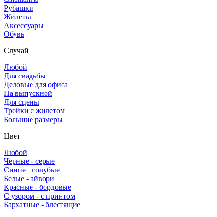
Рубашки
Жилеты
Аксессуары
Обувь
Случай
Любой
Для свадьбы
Деловые для офиса
На выпускной
Для сцены
Тройки с жилетом
Большие размеры
Цвет
Любой
Черные - серые
Синие - голубые
Белые - айвори
Красные - бордовые
С узором - с принтом
Бархатные - блестящие