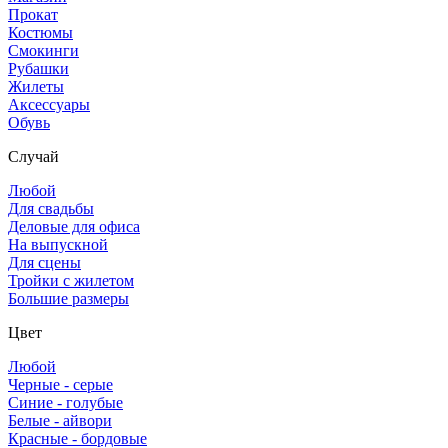
Прокат
Костюмы
Смокинги
Рубашки
Жилеты
Аксессуары
Обувь
Случай
Любой
Для свадьбы
Деловые для офиса
На выпускной
Для сцены
Тройки с жилетом
Большие размеры
Цвет
Любой
Черные - серые
Синие - голубые
Белые - айвори
Красные - бордовые