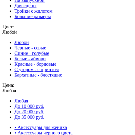
На выпускной
Для сцены
Тройки с жилетом
Большие размеры
Цвет:
Любой
Любой
Черные - серые
Синие - голубые
Белые - айвори
Красные - бордовые
С узором - с принтом
Бархатные - блестящие
Цена:
Любая
Любая
До 10 000 руб.
До 20 000 руб.
До 35 000 руб.
• Аксессуары для жениха
• Аксессуары черного цвета