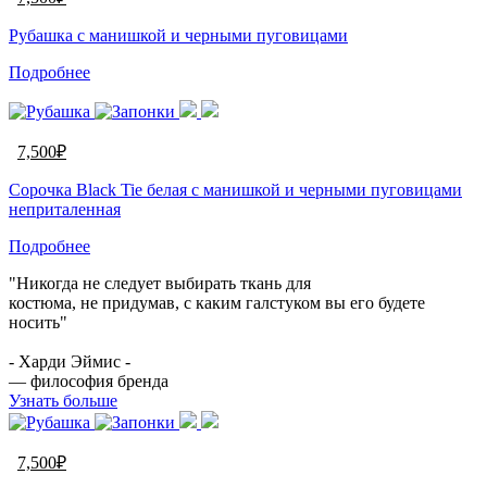
Рубашка с манишкой и черными пуговицами
Подробнее
7,500
₽
Сорочка Black Tie белая с манишкой и черными пуговицами
неприталенная
Подробнее
"Никогда не следует выбирать ткань для
костюма, не придумав, с каким галстуком вы его будете
носить"
- Харди Эймис -
— философия бренда
Узнать больше
7,500
₽