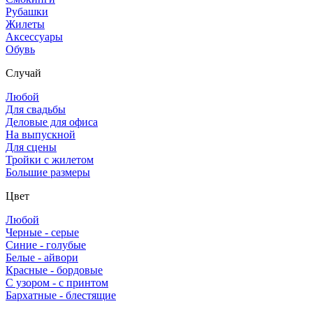
Рубашки
Жилеты
Аксессуары
Обувь
Случай
Любой
Для свадьбы
Деловые для офиса
На выпускной
Для сцены
Тройки с жилетом
Большие размеры
Цвет
Любой
Черные - серые
Синие - голубые
Белые - айвори
Красные - бордовые
С узором - с принтом
Бархатные - блестящие