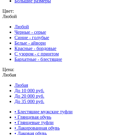
Большие размеры
Цвет:
Любой
Любой
Черные - серые
Синие - голубые
Белые - айвори
Красные - бордовые
С узором - с принтом
Бархатные - блестящие
Цена:
Любая
Любая
До 10 000 руб.
До 20 000 руб.
До 35 000 руб.
• Блестящие мужские туфли
• Глянцевая обувь
• Глянцевые туфли
• Лакированная обувь
• Лаковая обувь