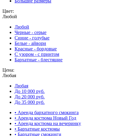
Большие размеры
Цвет:
Любой
Любой
Черные - серые
Синие - голубые
Белые - айвори
Красные - бордовые
С узором - с принтом
Бархатные - блестящие
Цена:
Любая
Любая
До 10 000 руб.
До 20 000 руб.
До 35 000 руб.
• Аренда бархатного смокинга
• Аренда костюма Новый Год
• Аренда костюма на вечеринку
• Бархатные костюмы
• Бархатные смокинги