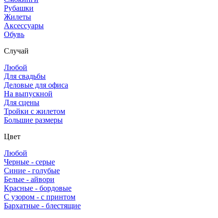
Рубашки
Жилеты
Аксессуары
Обувь
Случай
Любой
Для свадьбы
Деловые для офиса
На выпускной
Для сцены
Тройки с жилетом
Большие размеры
Цвет
Любой
Черные - серые
Синие - голубые
Белые - айвори
Красные - бордовые
С узором - с принтом
Бархатные - блестящие