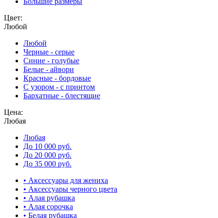
Большие размеры
Цвет:
Любой
Любой
Черные - серые
Синие - голубые
Белые - айвори
Красные - бордовые
С узором - с принтом
Бархатные - блестящие
Цена:
Любая
Любая
До 10 000 руб.
До 20 000 руб.
До 35 000 руб.
• Аксессуары для жениха
• Аксессуары черного цвета
• Алая рубашка
• Алая сорочка
• Белая рубашка