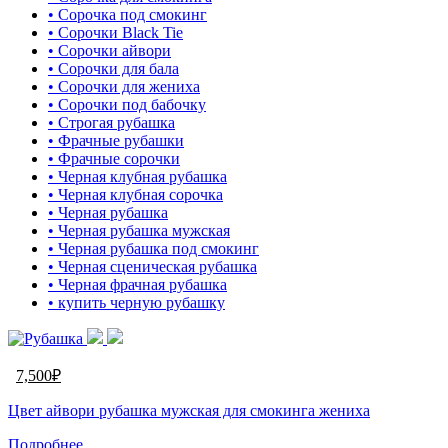
• Сорочка под смокинг
• Сорочки Black Tie
• Сорочки айвори
• Сорочки для бала
• Сорочки для жениха
• Сорочки под бабочку
• Строгая рубашка
• Фрачные рубашки
• Фрачные сорочки
• Черная клубная рубашка
• Черная клубная сорочка
• Черная рубашка
• Черная рубашка мужская
• Черная рубашка под смокинг
• Черная сценическая рубашка
• Черная фрачная рубашка
• купить черную рубашку
7,500
₽
Цвет айвори рубашка мужская для смокинга жениха
Подробнее