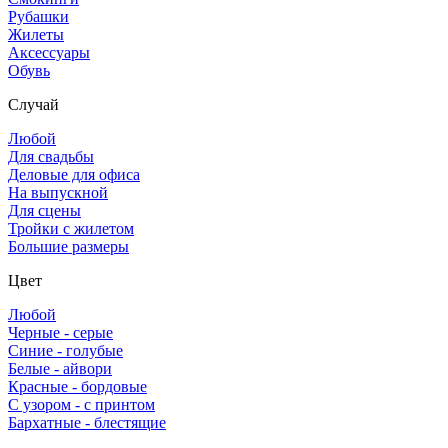
Рубашки
Жилеты
Аксессуары
Обувь
Случай
Любой
Для свадьбы
Деловые для офиса
На выпускной
Для сцены
Тройки с жилетом
Большие размеры
Цвет
Любой
Черные - серые
Синие - голубые
Белые - айвори
Красные - бордовые
С узором - с принтом
Бархатные - блестящие