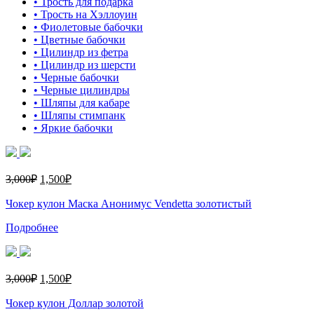
• Трость для подарка
• Трость на Хэллоуин
• Фиолетовые бабочки
• Цветные бабочки
• Цилиндр из фетра
• Цилиндр из шерсти
• Черные бабочки
• Черные цилиндры
• Шляпы для кабаре
• Шляпы стимпанк
• Яркие бабочки
3,000
₽
1,500
₽
Чокер кулон Маска Анонимус Vendetta золотистый
Подробнее
3,000
₽
1,500
₽
Чокер кулон Доллар золотой