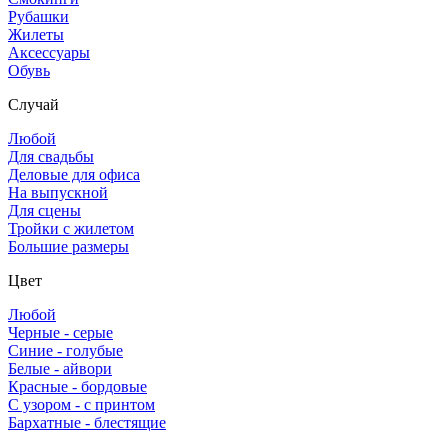
Рубашки
Жилеты
Аксессуары
Обувь
Случай
Любой
Для свадьбы
Деловые для офиса
На выпускной
Для сцены
Тройки с жилетом
Большие размеры
Цвет
Любой
Черные - серые
Синие - голубые
Белые - айвори
Красные - бордовые
С узором - с принтом
Бархатные - блестящие