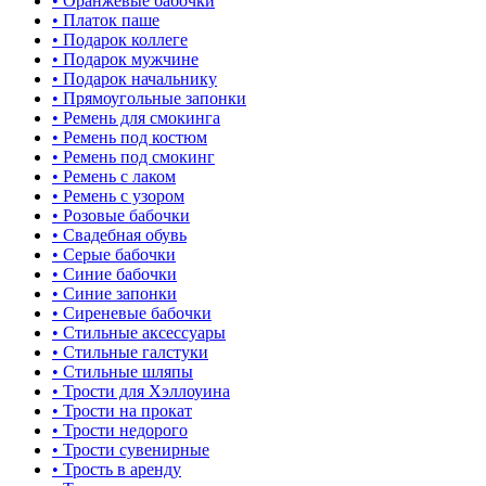
• Оранжевые бабочки
• Платок паше
• Подарок коллеге
• Подарок мужчине
• Подарок начальнику
• Прямоугольные запонки
• Ремень для смокинга
• Ремень под костюм
• Ремень под смокинг
• Ремень с лаком
• Ремень с узором
• Розовые бабочки
• Свадебная обувь
• Серые бабочки
• Синие бабочки
• Синие запонки
• Сиреневые бабочки
• Стильные аксессуары
• Стильные галстуки
• Стильные шляпы
• Трости для Хэллоуина
• Трости на прокат
• Трости недорого
• Трости сувенирные
• Трость в аренду