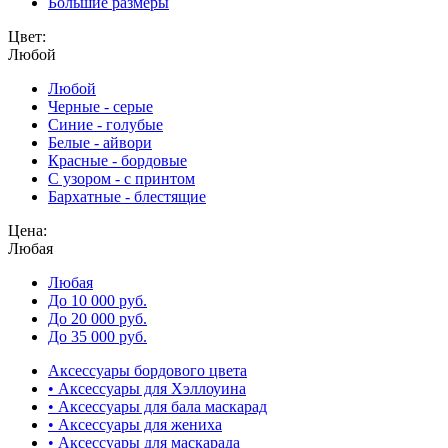
Большие размеры
Цвет:
Любой
Любой
Черные - серые
Синие - голубые
Белые - айвори
Красные - бордовые
С узором - с принтом
Бархатные - блестящие
Цена:
Любая
Любая
До 10 000 руб.
До 20 000 руб.
До 35 000 руб.
Аксессуары бордового цвета
• Аксессуары для Хэллоуина
• Аксессуары для бала маскарад
• Аксессуары для жениха
• Аксессуары для маскарада