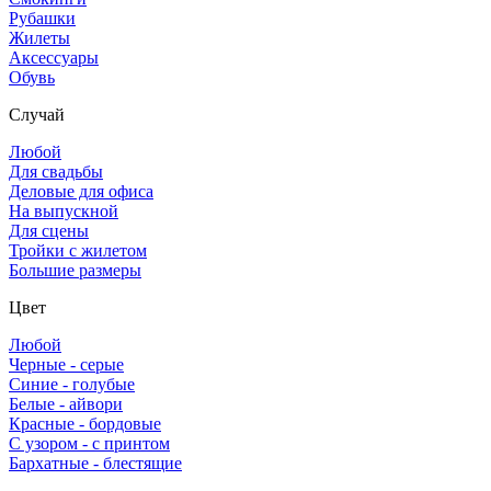
Рубашки
Жилеты
Аксессуары
Обувь
Случай
Любой
Для свадьбы
Деловые для офиса
На выпускной
Для сцены
Тройки с жилетом
Большие размеры
Цвет
Любой
Черные - серые
Синие - голубые
Белые - айвори
Красные - бордовые
С узором - с принтом
Бархатные - блестящие