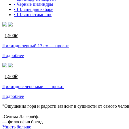
• Черные цилиндры
• Шляпы для кабаре
• Шляпы стимпанк
1,500
₽
Цилиндр черный 13 см — прокат
Подробнее
1,500
₽
Цилиндр c черепами — прокат
Подробнее
"Ощущения горя и радости зависит в сущности от самого челове
-Сельма Лагерлёф-
— философия бренда
Узнать больше