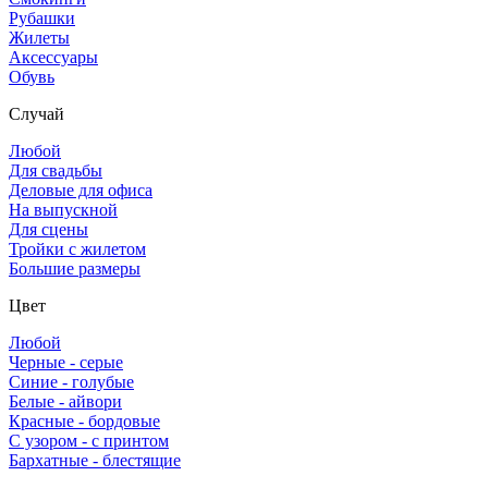
Рубашки
Жилеты
Аксессуары
Обувь
Случай
Любой
Для свадьбы
Деловые для офиса
На выпускной
Для сцены
Тройки с жилетом
Большие размеры
Цвет
Любой
Черные - серые
Синие - голубые
Белые - айвори
Красные - бордовые
С узором - с принтом
Бархатные - блестящие