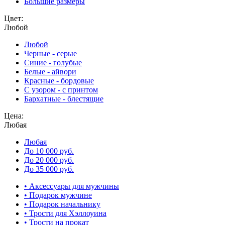
Большие размеры
Цвет:
Любой
Любой
Черные - серые
Синие - голубые
Белые - айвори
Красные - бордовые
С узором - с принтом
Бархатные - блестящие
Цена:
Любая
Любая
До 10 000 руб.
До 20 000 руб.
До 35 000 руб.
• Аксессуары для мужчины
• Подарок мужчине
• Подарок начальнику
• Трости для Хэллоуина
• Трости на прокат