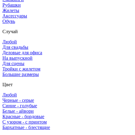
Рубашки
Жилеты
Аксессуары
Обувь
Случай
Любой
Для свадьбы
Деловые для офиса
На выпускной
Для сцены
Тройки с жилетом
Большие размеры
Цвет
Любой
Черные - серые
Синие - голубые
Белые - айвори
Красные - бордовые
С узором - с принтом
Бархатные - блестящие