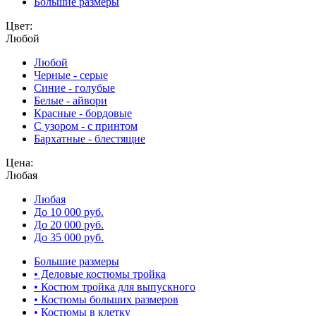
Большие размеры
Цвет:
Любой
Любой
Черные - серые
Синие - голубые
Белые - айвори
Красные - бордовые
С узором - с принтом
Бархатные - блестящие
Цена:
Любая
Любая
До 10 000 руб.
До 20 000 руб.
До 35 000 руб.
Большие размеры
• Деловые костюмы тройка
• Костюм тройка для выпускного
• Костюмы больших размеров
• Костюмы в клетку