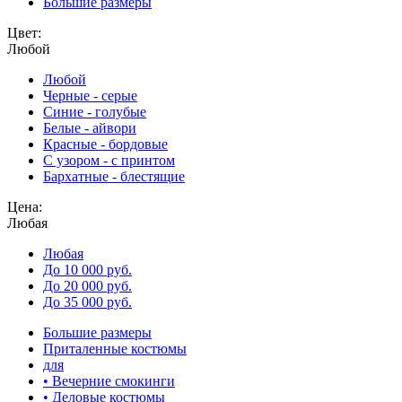
Большие размеры
Цвет:
Любой
Любой
Черные - серые
Синие - голубые
Белые - айвори
Красные - бордовые
С узором - с принтом
Бархатные - блестящие
Цена:
Любая
Любая
До 10 000 руб.
До 20 000 руб.
До 35 000 руб.
Большие размеры
Приталенные костюмы
для
• Вечерние смокинги
• Деловые костюмы