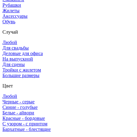
Рубашки
Жилеты
Аксессуары
Обувь
Случай
Любой
Для свадьбы
Деловые для офиса
На выпускной
Для сцены
Тройки с жилетом
Большие размеры
Цвет
Любой
Черные - серые
Синие - голубые
Белые - айвори
Красные - бордовые
С узором - с принтом
Бархатные - блестящие