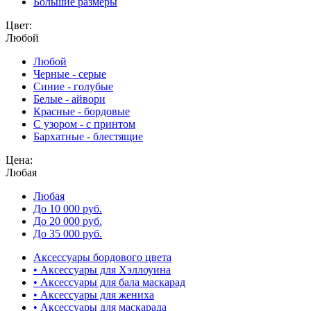
Большие размеры
Цвет:
Любой
Любой
Черные - серые
Синие - голубые
Белые - айвори
Красные - бордовые
С узором - с принтом
Бархатные - блестящие
Цена:
Любая
Любая
До 10 000 руб.
До 20 000 руб.
До 35 000 руб.
Аксессуары бордового цвета
• Аксессуары для Хэллоуина
• Аксессуары для бала маскарад
• Аксессуары для жениха
• Аксессуары для маскарада