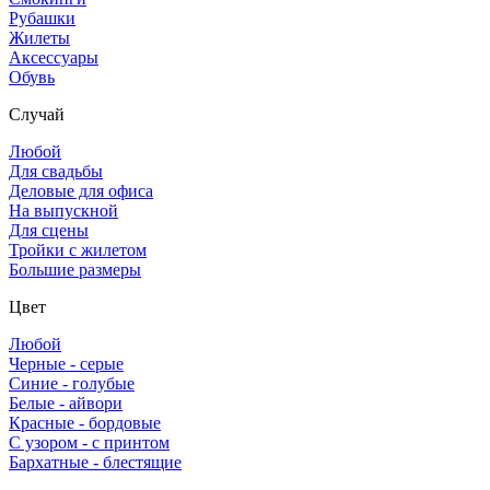
Рубашки
Жилеты
Аксессуары
Обувь
Случай
Любой
Для свадьбы
Деловые для офиса
На выпускной
Для сцены
Тройки с жилетом
Большие размеры
Цвет
Любой
Черные - серые
Синие - голубые
Белые - айвори
Красные - бордовые
С узором - с принтом
Бархатные - блестящие